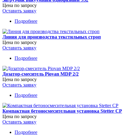
Цена по запросу
Оставить заявку
Подробнее
о
Загрузчик
вакуумный
Линия для производства текстильных строп
однофазный
Цена по запросу
S52
Оставить заявку
Подробнее
о
Линия
для
Дозатор-смеситель Piovan MDP 2/2
производства
Цена по запросу
текстильных
Оставить заявку
строп
Подробнее
о
Дозатор-
смеситель
Компактная бетоносмесительная установка Stetter CP
Piovan
Цена по запросу
MDP
Оставить заявку
2/2
Подробнее
о