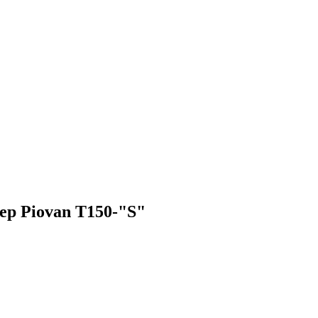
р Piovan Т150-"S"