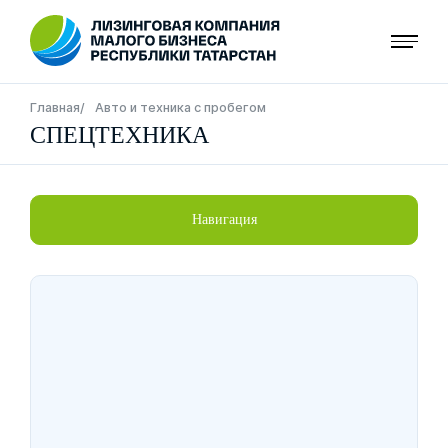
Перейти
к
основному
содержанию
Строка
Главная
Авто и техника с пробегом
СПЕЦТЕХНИКА
навигации
Навигация