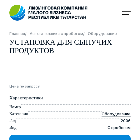
Перейти
к
основному
содержанию
Строка
Главная
Авто и техника с пробегом
Оборудование
УСТАНОВКА ДЛЯ СЫПУЧИХ
навигации
ПРОДУКТОВ
Цена по запросу
Характеристики
Номер
Категория
Оборудование
Год
2006
Вид
С пробегом