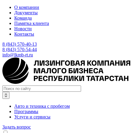
Перейти
О компании
к
Документы
основному
Команда
содержанию
Памятка клиента
Новости
Контакты
8 (843) 570-40-13
8 (843) 570-54-44
info@lkmb-rt.ru

Авто и техника с пробегом
Программы
Услуги и сервисы
Задать вопрос