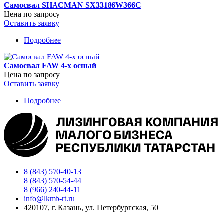
Самосвал SHACMAN SX33186W366C
IVEСO
Цена по запросу
(HONGYAN)
Оставить заявку
8x4
Подробнее
о
Самосвал
SHACMAN
Самосвал FAW 4-х осный
SX33186W366C
Цена по запросу
Оставить заявку
Подробнее
о
Самосвал
FAW
4-
х
осный
8 (843) 570-40-13
8 (843) 570-54-44
8 (966) 240-44-11
info@lkmb-rt.ru
420107, г. Казань, ул. Петербургская, 50