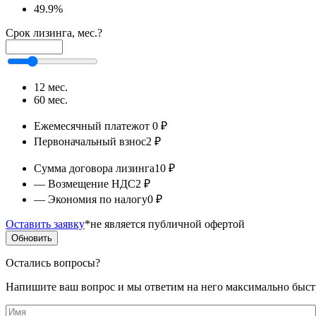
49.9%
Срок лизинга, мес.
?
Срок
лизинга,
мес.
12 мес.
60 мес.
Калькуляция
Ежемесячный платеж
от 0 ₽
Первоначальный взнос
2 ₽
Сумма договора лизинга
10 ₽
— Возмещение НДС
2 ₽
— Экономия по налогу
0 ₽
Оставить заявку
*не является публичной офертой
Обновить
Остались вопросы?
Напишите ваш вопрос и мы ответим на него максимально быст
Имя
*