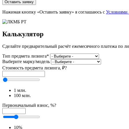
Оставить заявку
Нажимая кнопку «Оставить заявку» я соглашаюсь с
Условиями 
Калькулятор
Сделайте предварительный расчёт ежемесячного платежа по л
Тип предмета лизинга
*
Выберите марку/модель
Стоимость предмета лизинга, ₽
?
Стоимость
предмета
лизинга,
₽
1 млн.
100 млн.
Первоначальный взнос, %
?
Первоначальный
взнос,
%
10%